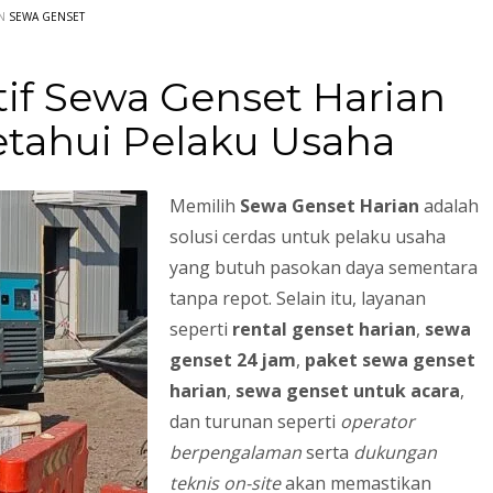
IN
SEWA GENSET
tif Sewa Genset Harian
etahui Pelaku Usaha
Memilih
Sewa Genset Harian
3
adalah
eview your order.
Payment &
FREE
shipmen
solusi cerdas untuk pelaku usaha
ding an email to support@website.com . Thank you!
yang butuh pasokan daya sementara
tanpa repot. Selain itu, layanan
seperti
rental genset harian
,
sewa
genset 24 jam
,
paket sewa genset
harian
,
sewa genset untuk acara
,
dan turunan seperti
operator
berpengalaman
serta
dukungan
teknis on-site
akan memastikan