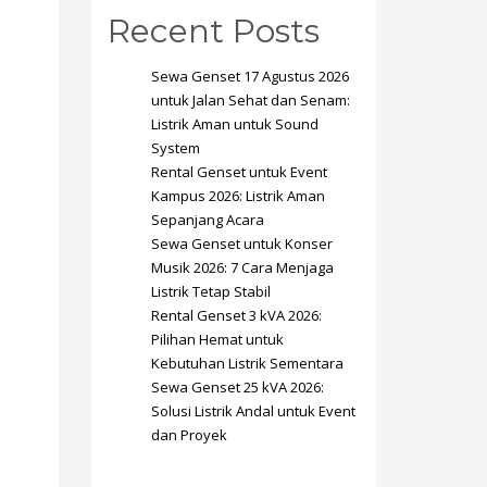
Recent Posts
Sewa Genset 17 Agustus 2026
untuk Jalan Sehat dan Senam:
Listrik Aman untuk Sound
System
SHOWROOM HOURS
Rental Genset untuk Event
Kampus 2026: Listrik Aman
Mon-Fri 9:00AM - 6:00AM
t
Sepanjang Acara
Sat - 9:00AM-5:00PM
Sewa Genset untuk Konser
Sundays by appointment only!
Musik 2026: 7 Cara Menjaga
Listrik Tetap Stabil
Rental Genset 3 kVA 2026:
Pilihan Hemat untuk
Kebutuhan Listrik Sementara
Sewa Genset 25 kVA 2026:
Solusi Listrik Andal untuk Event
dan Proyek