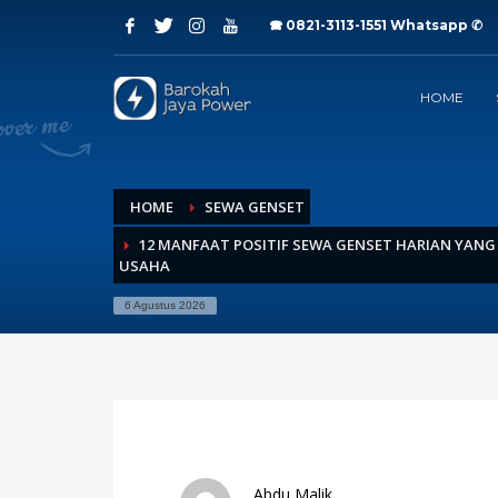
🕿 0821-3113-1551
Whatsapp ✆
Archives
HOME
Juli 2026
Juni 2026
Mei 2026
April 2026
Maret 2026
HOME
SEWA GENSET
Februari 2026
12 MANFAAT POSITIF SEWA GENSET HARIAN YANG 
Januari 2026
USAHA
Desember 2025
November 2025
6 Agustus 2026
Oktober 2025
September 2025
Agustus 2025
Juli 2025
Categories
Abdu Malik