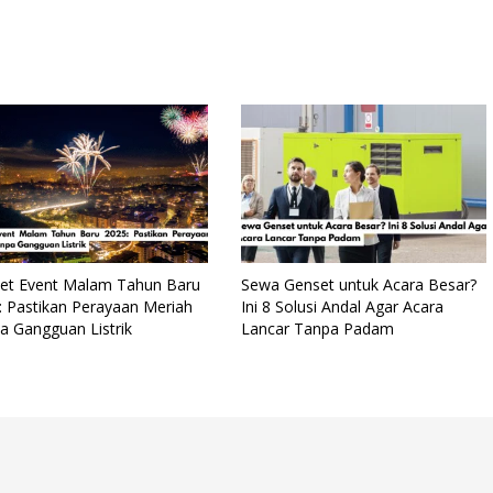
et Event Malam Tahun Baru
Sewa Genset untuk Acara Besar?
: Pastikan Perayaan Meriah
Ini 8 Solusi Andal Agar Acara
a Gangguan Listrik
Lancar Tanpa Padam