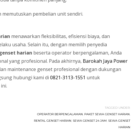
lum memutuskan pembelian unit sendiri.
rian
menawarkan fleksibilitas, efisiensi biaya, dan
laku usaha. Selain itu, dengan memilih penyedia
 genset harian
beserta operator berpengalaman, Anda
al yang profesional. Pada akhirnya,
Barokah Jaya Power
, dan maintenance genset profesional dengan dukungan
ngsung hubungi kami di
0821-3113-1551
untuk
ini.
TAGGED UNDER:
OPERATOR BERPENGALAMAN
,
PAKET SEWA GENSET HARIAN
,
RENTAL GENSET HARIAN
,
SEWA GENSET 24 JAM
,
SEWA GENSET
HARIAN