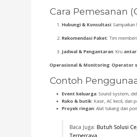
Cara Pemesanan (C
Hubungi & Konsultasi
: Sampaikan l
Rekomendasi Paket
: Tim member
Jadwal & Pengantaran
: Kru
antar
Operasional & Monitoring
:
Operator 
Contoh Penggunaa
Event keluarga
: Sound system, dek
Ruko & butik
: Kasir, AC kecil, da
Proyek ringan
: Alat tukang dan pom
Baca Juga:
Butuh Solusi C
Terpercaya