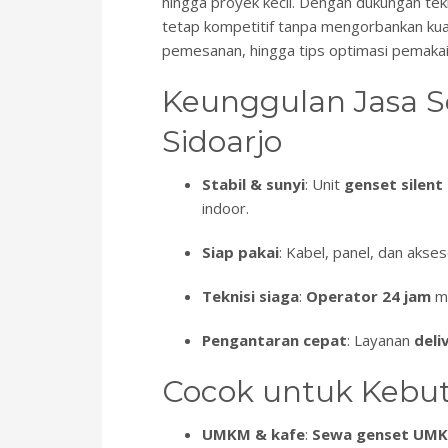
hingga proyek kecil. Dengan dukungan te
tetap kompetitif tanpa mengorbankan kuali
pemesanan, hingga tips optimasi pemaka
Keunggulan Jasa S
Sidoarjo
Stabil & sunyi
: Unit
genset silent
indoor.
Siap pakai
: Kabel, panel, dan akse
Teknisi siaga
:
Operator 24 jam
me
Pengantaran cepat
: Layanan
deli
Cocok untuk Kebu
UMKM & kafe
:
Sewa genset UM