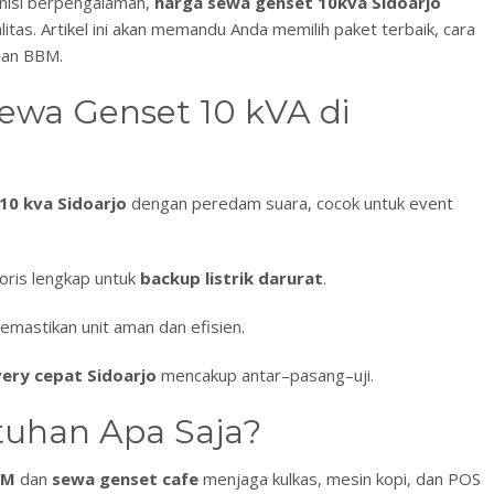
knisi berpengalaman,
harga sewa genset 10kva Sidoarjo
tas. Artikel ini akan memandu Anda memilih paket terbaik, cara
ian BBM.
ewa Genset 10 kVA di
 10 kva Sidoarjo
dengan peredam suara, cocok untuk event
soris lengkap untuk
backup listrik darurat
.
mastikan unit aman dan efisien.
very cepat Sidoarjo
mencakup antar–pasang–uji.
tuhan Apa Saja?
KM
dan
sewa genset cafe
menjaga kulkas, mesin kopi, dan POS