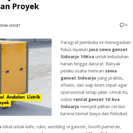
dan Proyek
0
SEWA GENSET
Paragraf pembuka ini menegaskan
fokus layanan
jasa sewa genset
3
eview your order.
Payment &
FREE
shipmen
Sidoarjo 10Kva
untuk kebutuhan
harian hingga darurat. Banyak
ding an email to support@website.com . Thank you!
pelaku usaha mencari
sewa
genset Sidoarjo
yang praktis,
efisien, dan siap kirim cepat agar
operasional tetap jalan. Untuk itu,
solusi
rental genset 10 kva
Sidoarjo
menjadi pilihan cerdas
karena hemat biaya dan fleksibel.
o
ideal untuk kafe, ruko, wedding organizer, booth pameran,