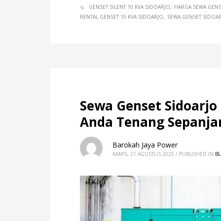
GENSET SILENT 10 KVA SIDOARJO
HARGA SEWA GENS
RENTAL GENSET 10 KVA SIDOARJO
SEWA GENSET SIDOA
Sewa Genset Sidoarjo B
Anda Tenang Sepanja
Barokah Jaya Power
KAMIS, 21 AGUSTUS 2025
/
PUBLISHED IN
B