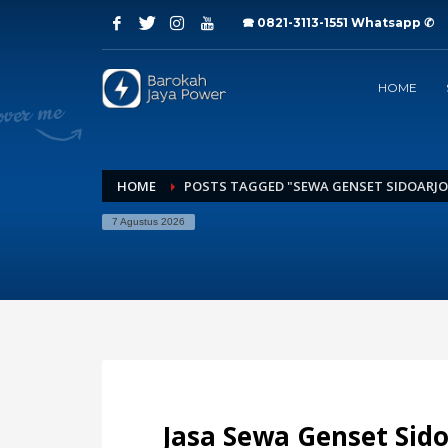
🕿 0821-3113-1551
Whatsapp ✆
Archives
HOME
Juli 2026
Juni 2026
Mei 2026
April 2026
Maret 2026
HOME
POSTS TAGGED "SEWA GENSET SIDOARJO
Februari 2026
7 Agustus 2026
Januari 2026
Desember 2025
November 2025
Oktober 2025
September 2025
Agustus 2025
Juli 2025
Categories
Jasa Sewa Genset Sido