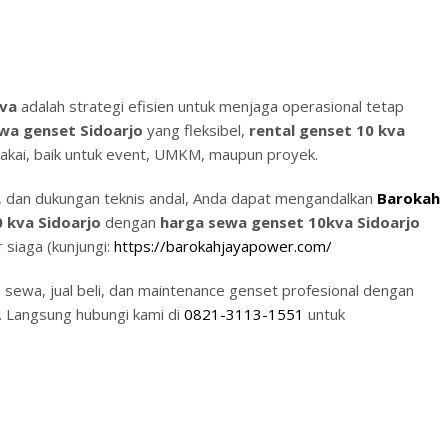
Kva
adalah strategi efisien untuk menjaga operasional tetap
wa genset Sidoarjo
yang fleksibel,
rental genset 10 kva
pakai, baik untuk event, UMKM, maupun proyek.
t, dan dukungan teknis andal, Anda dapat mengandalkan
Barokah
0 kva Sidoarjo
dengan
harga sewa genset 10kva Sidoarjo
r siaga (kunjungi:
https://barokahjayapower.com/
sewa, jual beli, dan maintenance genset profesional dengan
f. Langsung hubungi kami di
0821-3113-1551
untuk