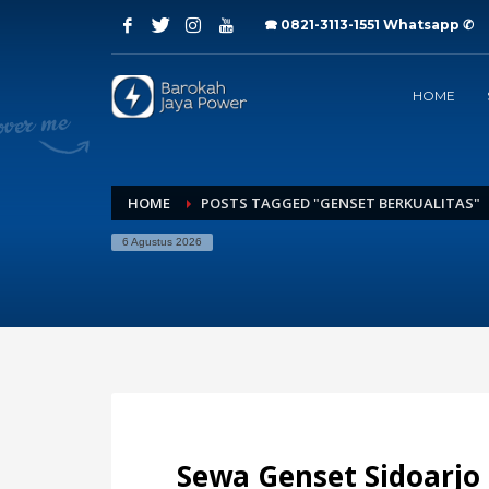
🕿 0821-3113-1551
Whatsapp ✆
Archives
HOME
Juli 2026
Juni 2026
Mei 2026
April 2026
Maret 2026
HOME
POSTS TAGGED "GENSET BERKUALITAS"
Februari 2026
6 Agustus 2026
Januari 2026
Desember 2025
November 2025
Oktober 2025
September 2025
Agustus 2025
Juli 2025
Categories
Sewa Genset Sidoarjo B