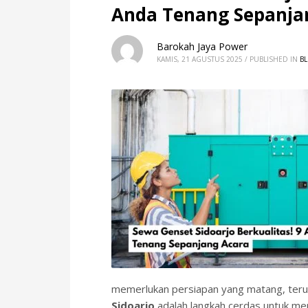
60Hz
Anda Tenang Sepanja
Blog
Maintenance
Barokah Jaya Power
Repair
KAMIS, 21 AGUSTUS 2025
/
PUBLISHED IN
B
Service
Sewa Genset
HOW TO SHOP
1
2
Login or create new account.
R
If you still have problems, please let us know, by sen
memerlukan persiapan yang matang, terut
Sidoarjo
adalah langkah cerdas untuk mem