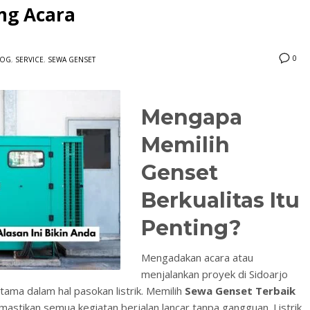
ng Acara
0
LOG
,
SERVICE
,
SEWA GENSET
Mengapa
3
eview your order.
Payment &
FREE
shipmen
Memilih
ding an email to support@website.com . Thank you!
Genset
Berkualitas Itu
Penting?
Mengadakan acara atau
menjalankan proyek di Sidoarjo
ama dalam hal pasokan listrik. Memilih
Sewa Genset Terbaik
astikan semua kegiatan berjalan lancar tanpa gangguan. Listrik