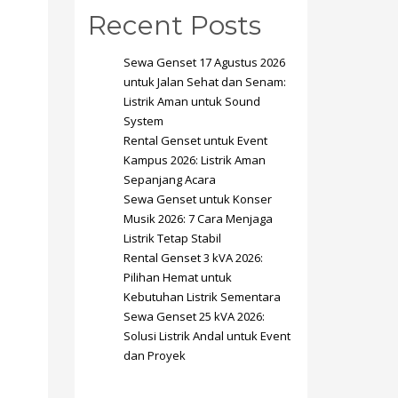
Recent Posts
Sewa Genset 17 Agustus 2026
untuk Jalan Sehat dan Senam:
Listrik Aman untuk Sound
System
SHOWROOM HOURS
Rental Genset untuk Event
Kampus 2026: Listrik Aman
Mon-Fri 9:00AM - 6:00AM
t
Sepanjang Acara
Sat - 9:00AM-5:00PM
Sewa Genset untuk Konser
Sundays by appointment only!
Musik 2026: 7 Cara Menjaga
Listrik Tetap Stabil
Rental Genset 3 kVA 2026:
Pilihan Hemat untuk
Kebutuhan Listrik Sementara
Sewa Genset 25 kVA 2026:
Solusi Listrik Andal untuk Event
dan Proyek