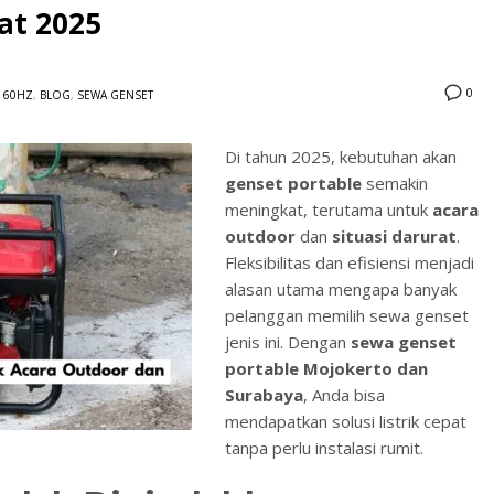
at 2025
0
60HZ
,
BLOG
,
SEWA GENSET
Di tahun 2025, kebutuhan akan
genset portable
semakin
3
eview your order.
Payment &
FREE
shipmen
meningkat, terutama untuk
acara
outdoor
dan
situasi darurat
.
ding an email to support@website.com . Thank you!
Fleksibilitas dan efisiensi menjadi
alasan utama mengapa banyak
pelanggan memilih sewa genset
jenis ini. Dengan
sewa genset
portable Mojokerto dan
Surabaya
, Anda bisa
mendapatkan solusi listrik cepat
tanpa perlu instalasi rumit.