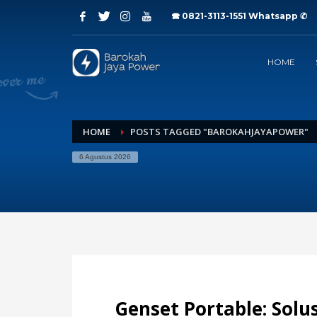
🕿 0821-3113-1551
Whatsapp ✆
Archives
HOME
Juli 2026
Juni 2026
Mei 2026
April 2026
Maret 2026
HOME
POSTS TAGGED "BAROKAHJAYAPOWER"
Februari 2026
6 Agustus 2026
Januari 2026
Desember 2025
November 2025
Oktober 2025
September 2025
Agustus 2025
Juli 2025
Categories
Genset Portable: Solu