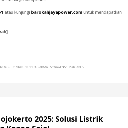
51
atau kunjungi
barokahjayapower.com
untuk mendapatkan
yah]
TDOOR
RENTALGENSETSURABAYA
SEWAGENSETPORTABLE
okerto 2025: Solusi Listrik