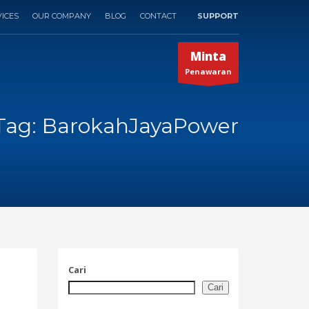
ICES
OUR COMPANY
BLOG
CONTACT
SUPPORT
×
Minta
Penawaran
Tag: BarokahJayaPower
Cari
Cari