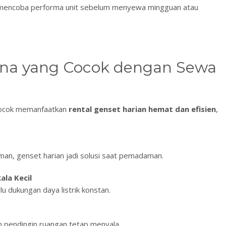
n mencoba performa unit sebelum menyewa mingguan atau
una yang Cocok dengan Sewa
cocok memanfaatkan
rental genset harian hemat dan efisien
,
an, genset harian jadi solusi saat pemadaman.
ala Kecil
lu dukungan daya listrik konstan.
 pendingin ruangan tetap menyala.