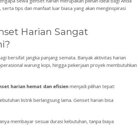
mengapa sewa genset harian merupakan pilihan ideal bagi Anda
, serta tips dan manfaat luar biasa yang akan menginspirasi
set Harian Sangat
ni?
lagi bersifat jangka panjang semata. Banyak aktivitas harian
, operasional warung kopi, hingga pekerjaan proyek membutuhkan
set harian hemat dan efisien
menjadi pilihan tepat:
ebutuhan listrik berlangsung lama. Genset harian bisa
hanya membayar sesuai durasi kebutuhan, tanpa biaya