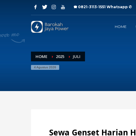
🕿 0821-3113-1551
Whatsapp ✆
Archives
HOME
Juli 2026
Juni 2026
Mei 2026
April 2026
Maret 2026
HOME
2025
JULI
Februari 2026
4 Agustus 2026
Januari 2026
Desember 2025
November 2025
Oktober 2025
September 2025
Agustus 2025
Juli 2025
Categories
Sewa Genset Harian H