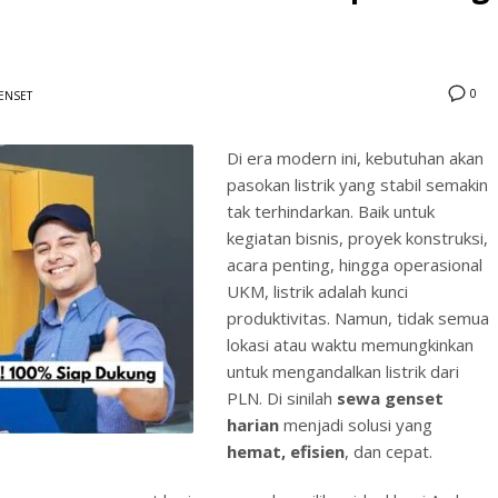
a
0
ENSET
Di era modern ini, kebutuhan akan
pasokan listrik yang stabil semakin
3
eview your order.
Payment &
FREE
shipmen
tak terhindarkan. Baik untuk
kegiatan bisnis, proyek konstruksi,
ding an email to support@website.com . Thank you!
acara penting, hingga operasional
UKM, listrik adalah kunci
produktivitas. Namun, tidak semua
lokasi atau waktu memungkinkan
untuk mengandalkan listrik dari
PLN. Di sinilah
sewa genset
harian
menjadi solusi yang
hemat, efisien
, dan cepat.