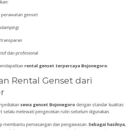
ikan:
an perawatan genset
endampingi
 transparan
sif dan profesional
mendapatkan
rental
genset terpercaya Bojonegoro
.
n Rental Genset dari
r
enyediakan
sewa genset Bojonegoro
dengan standar kualitas
set selalu melewati pengecekan rutin sebelum digunakan.
 siap membantu pemasangan dan pengawasan.
Sebagai hasilnya
,