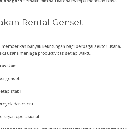
ojonegoro
semakin diminati karena mampu menekan biaya
kan Rental Genset
o
memberikan banyak keuntungan bagi berbagai sektor usaha.
laku usaha menjaga produktivitas setiap waktu.
rasakan:
asi genset
tetap stabil
proyek dan event
kerugian operasional