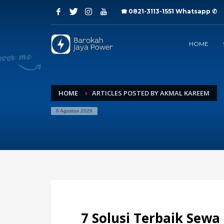
🕿 0821-3113-1551
Whatsapp ✆
Archives
HOME
Juli 2026
Juni 2026
Mei 2026
April 2026
Maret 2026
HOME
ARTICLES POSTED BY AKMAL KAREEM
Februari 2026
6 Agustus 2026
Januari 2026
Desember 2025
November 2025
Oktober 2025
September 2025
Agustus 2025
Juli 2025
Categories
7 Solusi Terbaik Sewa