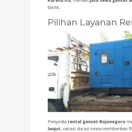
Karena itu
, memilih
jasa sewa genset 
bisnis.
Pilihan Layanan Re
Penyedia
rental genset Bojonegoro
me
lanjut
, variasi durasi sewa memberikan f