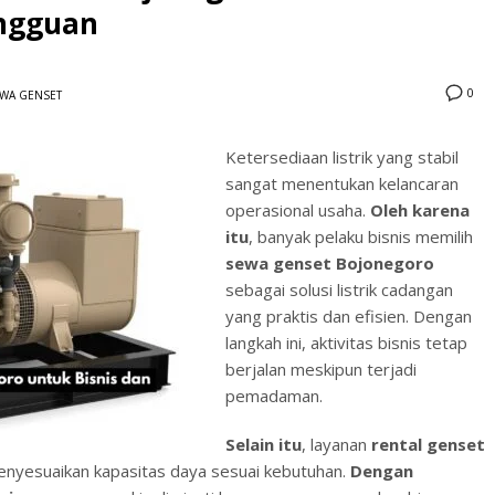
ngguan
0
WA GENSET
Ketersediaan listrik yang stabil
sangat menentukan kelancaran
3
eview your order.
Payment &
FREE
shipmen
operasional usaha.
Oleh karena
itu
, banyak pelaku bisnis memilih
ding an email to support@website.com . Thank you!
sewa genset Bojonegoro
sebagai solusi listrik cadangan
yang praktis dan efisien. Dengan
langkah ini, aktivitas bisnis tetap
berjalan meskipun terjadi
pemadaman.
Selain itu
, layanan
rental genset
yesuaikan kapasitas daya sesuai kebutuhan.
Dengan