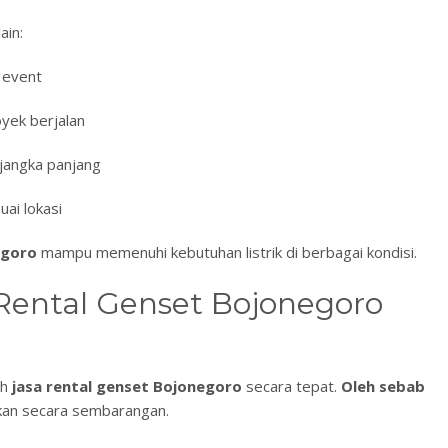
ain:
 event
oyek berjalan
 jangka panjang
uai lokasi
egoro
mampu memenuhi kebutuhan listrik di berbagai kondisi.
 Rental Genset Bojonegoro
ih
jasa rental genset Bojonegoro
secara tepat.
Oleh sebab
kukan secara sembarangan.