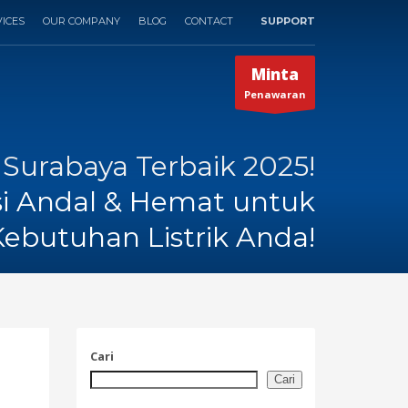
ICES
OUR COMPANY
BLOG
CONTACT
SUPPORT
×
Minta
Penawaran
Surabaya Terbaik 2025!
si Andal & Hemat untuk
Kebutuhan Listrik Anda!
Cari
Cari