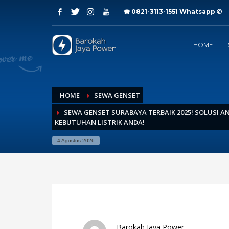
🕿 0821-3113-1551
Whatsapp ✆
Archives
HOME
Juli 2026
Juni 2026
Mei 2026
April 2026
Maret 2026
HOME
SEWA GENSET
Februari 2026
SEWA GENSET SURABAYA TERBAIK 2025! SOLUSI 
Januari 2026
KEBUTUHAN LISTRIK ANDA!
Desember 2025
November 2025
4 Agustus 2026
Oktober 2025
September 2025
Agustus 2025
Juli 2025
Categories
Barokah Jaya Power