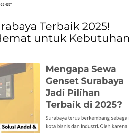
 GENSET
rabaya Terbaik 2025!
 Hemat untuk Kebutuhan
3
eview your order.
Payment &
FREE
shipmen
Mengapa Sewa
ding an email to support@website.com . Thank you!
Genset Surabaya
Jadi Pilihan
Terbaik di 2025?
Surabaya terus berkembang sebagai
kota bisnis dan industri. Oleh karena