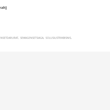
yah]
ENSETDARURAT
SEWAGENSETSIAGA
SOLUSILISTRIKBISNIS