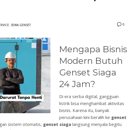
0
ERVICE
,
SEWA GENSET
Mengapa Bisnis
3
eview your order.
Payment &
FREE
shipmen
Modern Butuh
ding an email to support@website.com . Thank you!
Genset Siaga
24 Jam?
Di era serba digital, gangguan
listrik bisa menghambat aktivitas
bisnis. Karena itu, banyak
perusahaan kini beralih ke
genset
ngan sistem otomatis,
genset siaga
langsung menyala begitu