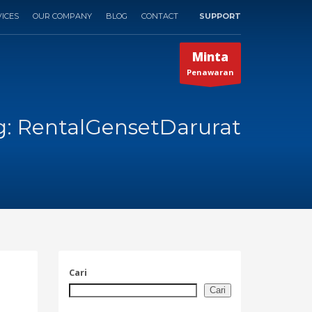
ICES
OUR COMPANY
BLOG
CONTACT
SUPPORT
×
Minta
Penawaran
g: RentalGensetDarurat
Cari
Cari