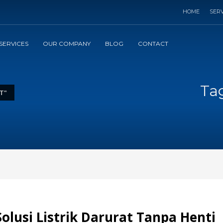
HOME
SERV
SERVICES
OUR COMPANY
BLOG
CONTACT
Ta
T"
Solusi Listrik Darurat Tanpa Henti