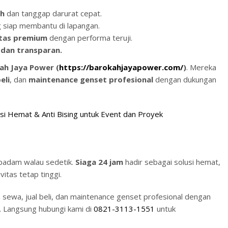
uh
dan tanggap darurat cepat.
 siap membantu di lapangan.
itas premium
dengan performa teruji.
 dan transparan.
ah Jaya Power (
https://barokahjayapower.com/
)
. Mereka
eli
, dan
maintenance genset profesional
dengan dukungan
usi Hemat & Anti Bising untuk Event dan Proyek
h padam walau sedetik.
Siaga 24 jam
hadir sebagai solusi hemat,
itas tetap tinggi.
sewa, jual beli, dan maintenance genset profesional dengan
f. Langsung hubungi kami di
0821-3113-1551
untuk