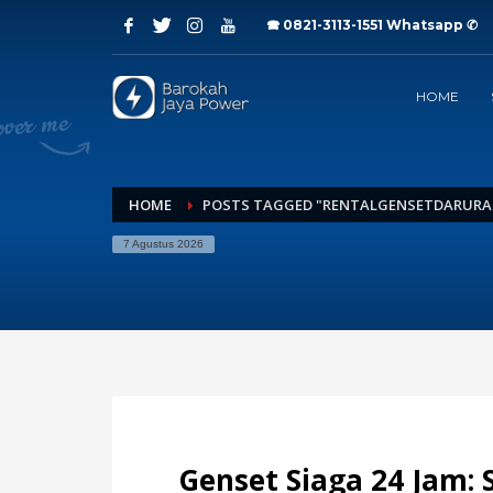
🕿 0821-3113-1551
Whatsapp ✆
Archives
HOME
Juli 2026
Juni 2026
Mei 2026
April 2026
Maret 2026
HOME
POSTS TAGGED "RENTALGENSETDARURA
Februari 2026
7 Agustus 2026
Januari 2026
Desember 2025
November 2025
Oktober 2025
September 2025
Agustus 2025
Juli 2025
Categories
Genset Siaga 24 Jam: 