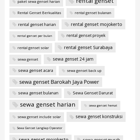
rental genset
paket sewa genset harian
Rental Genset Berkualitas
rental genset bulanan
rental genset mojokerto
rental genset harian
rental genset proyek
rental genset per bulan
rental genset Surabaya
rental genset solar
sewa genset 24 jam
sewa genset
sewa genset acara
sewa genset back up
sewa genset Barokah Jaya Power
sewa genset bulanan
Sewa Genset Darurat
sewa genset harian
sewa genset hemat
sewa genset konstruksi
sewa genset include solar
Sewa Genset Lengkap Operator
sewa genset mojokerto
sewa genset murah