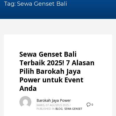
60Hz
Tag: Sewa Genset Bali
Blog
Maintenance
Repair
Service
Sewa Genset
HOW TO SHOP
1
Login or create new account.
Sewa Genset Bali
2
Review your order.
Terbaik 2025! 7 Alasan
3
Payment &
FREE
shipment
Pilih Barokah Jaya
If you still have problems, please let us know, by sending an
Power untuk Event
email to support@website.com . Thank you!
Anda
SHOWROOM HOURS
Barokah Jaya Power
Mon-Fri 9:00AM - 6:00AM
0
KAMIS, 07 AGUSTUS 2025
/
Sat - 9:00AM-5:00PM
PUBLISHED IN
BLOG
,
SEWA GENSET
Sundays by appointment only!