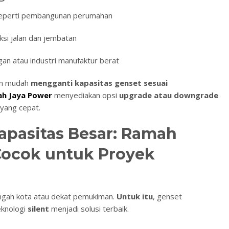
eperti pembangunan perumahan
si jalan dan jembatan
n atau industri manufaktur berat
an mudah
mengganti kapasitas genset sesuai
ah Jaya Power
menyediakan opsi
upgrade atau downgrade
 yang cepat.
Kapasitas Besar: Ramah
ocok untuk Proyek
engah kota atau dekat pemukiman.
Untuk itu
, genset
eknologi
silent
menjadi solusi terbaik.