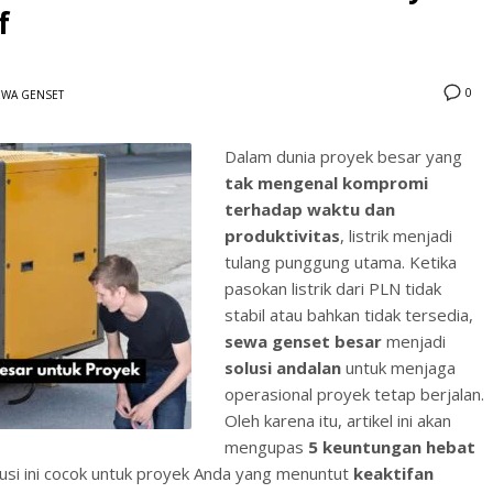
f
0
EWA GENSET
Dalam dunia proyek besar yang
tak mengenal kompromi
3
eview your order.
Payment &
FREE
shipmen
terhadap waktu dan
produktivitas
, listrik menjadi
ding an email to support@website.com . Thank you!
tulang punggung utama. Ketika
pasokan listrik dari PLN tidak
stabil atau bahkan tidak tersedia,
sewa genset besar
menjadi
solusi andalan
untuk menjaga
operasional proyek tetap berjalan.
Oleh karena itu, artikel ini akan
mengupas
5 keuntungan hebat
si ini cocok untuk proyek Anda yang menuntut
keaktifan