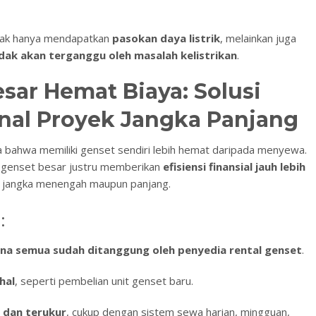
dak hanya mendapatkan
pasokan daya listrik
, melainkan juga
idak akan terganggu oleh masalah kelistrikan
.
sar Hemat Biaya: Solusi
onal Proyek Jangka Panjang
 bahwa memiliki genset sendiri lebih hemat daripada menyewa.
genset besar justru memberikan
efisiensi finansial jauh lebih
k jangka menengah maupun panjang.
:
na semua sudah ditanggung oleh penyedia rental genset
.
hal
, seperti pembelian unit genset baru.
 dan terukur
, cukup dengan sistem sewa harian, mingguan,