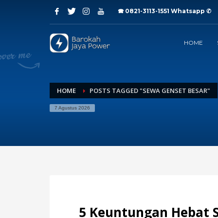
🕿 0821-3113-1551
Whatsapp ✆
Archives
HOME
Juli 2026
Juni 2026
Mei 2026
April 2026
Maret 2026
HOME
POSTS TAGGED "SEWA GENSET BESAR"
Februari 2026
7 Agustus 2026
Januari 2026
Desember 2025
November 2025
Oktober 2025
September 2025
Agustus 2025
Juli 2025
Categories
5 Keuntungan Hebat 