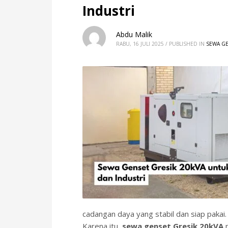
60Hz
Industri
Blog
Maintenance
Abdu Malik
Repair
RABU, 16 JULI 2025
/
PUBLISHED IN
SEWA G
Service
Sewa Genset
HOW TO SHOP
1
2
Login or create new account.
R
If you still have problems, please let us know, by sen
cadangan daya yang stabil dan siap pakai.
Karena itu,
sewa genset Gresik 20kVA
m