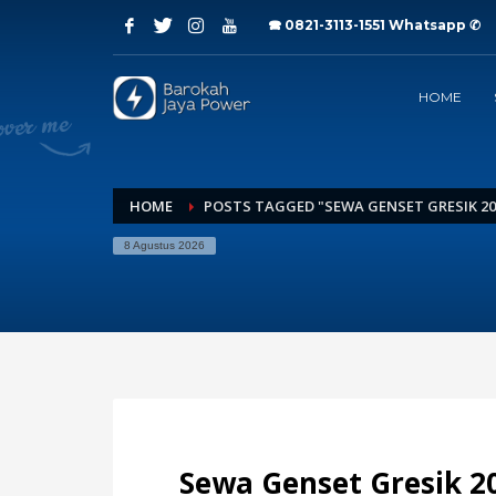
🕿 0821-3113-1551
Whatsapp ✆
Archives
HOME
Juli 2026
Juni 2026
Mei 2026
April 2026
Maret 2026
HOME
POSTS TAGGED "SEWA GENSET GRESIK 2
Februari 2026
8 Agustus 2026
Januari 2026
Desember 2025
November 2025
Oktober 2025
September 2025
Agustus 2025
Juli 2025
Categories
Sewa Genset Gresik 