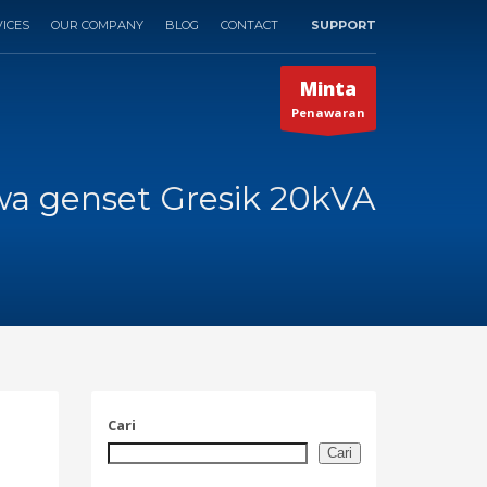
ICES
OUR COMPANY
BLOG
CONTACT
SUPPORT
×
Minta
Penawaran
wa genset Gresik 20kVA
Cari
Cari