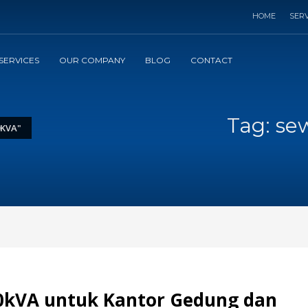
HOME
SERV
SERVICES
OUR COMPANY
BLOG
CONTACT
Tag: se
0KVA"
20kVA untuk Kantor Gedung dan