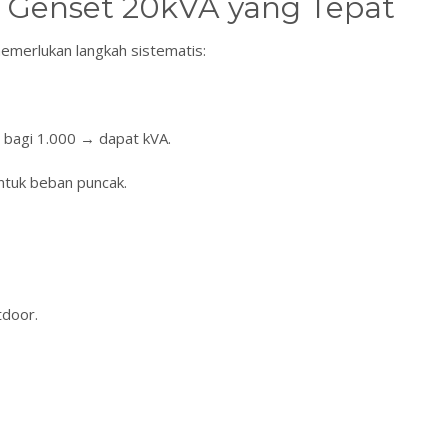
 Genset 20kVA yang Tepat
merlukan langkah sistematis:
→ bagi 1.000 → dapat kVA.
tuk beban puncak.
tdoor.