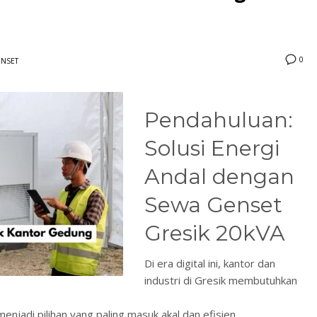
0
ENSET
Pendahuluan:
3
eview your order.
Payment &
FREE
shipmen
Solusi Energi
ding an email to support@website.com . Thank you!
Andal dengan
Sewa Genset
Gresik 20kVA
Di era digital ini, kantor dan
industri di Gresik membutuhkan
enjadi pilihan yang paling masuk akal dan efisien.