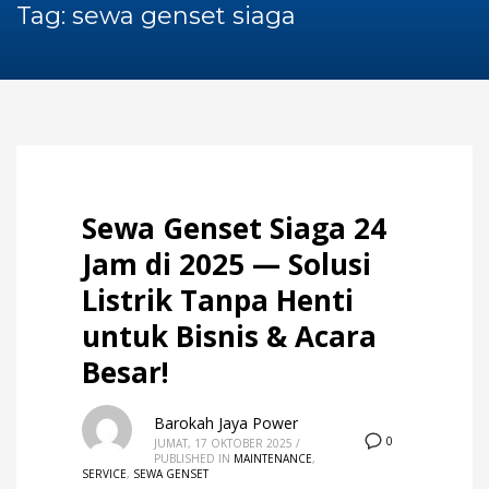
60Hz
Tag: sewa genset siaga
Blog
Maintenance
Repair
Service
Sewa Genset
HOW TO SHOP
1
Login or create new account.
Sewa Genset Siaga 24
2
Review your order.
Jam di 2025 — Solusi
3
Payment &
FREE
shipment
Listrik Tanpa Henti
If you still have problems, please let us know, by sending an
untuk Bisnis & Acara
email to support@website.com . Thank you!
Besar!
SHOWROOM HOURS
Barokah Jaya Power
Mon-Fri 9:00AM - 6:00AM
0
JUMAT, 17 OKTOBER 2025
/
Sat - 9:00AM-5:00PM
PUBLISHED IN
MAINTENANCE
,
SERVICE
,
SEWA GENSET
Sundays by appointment only!