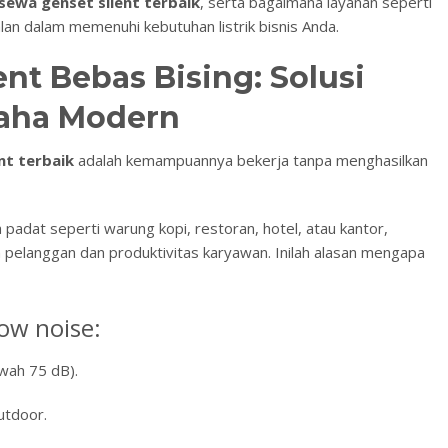
sewa genset silent terbaik
, serta bagaimana layanan seperti
lan dalam memenuhi kebutuhan listrik bisnis Anda.
nt Bebas Bising: Solusi
aha Modern
nt terbaik
adalah kemampuannya bekerja tanpa menghasilkan
padat seperti warung kopi, restoran, hotel, atau kantor,
elanggan dan produktivitas karyawan. Inilah alasan mengapa
ow noise:
wah 75 dB).
utdoor.