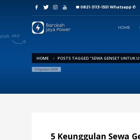
🕿 0821-3113-1551
Whatsapp ✆
Archives
HOME
Juli 2026
Juni 2026
Mei 2026
April 2026
Maret 2026
HOME
POSTS TAGGED "SEWA GENSET UNTUK U
Februari 2026
5 Agustus 2026
Januari 2026
Desember 2025
November 2025
Oktober 2025
September 2025
Agustus 2025
Juli 2025
Categories
5 Keunggulan Sewa Ge