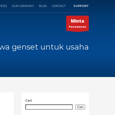
ICES
OUR COMPANY
BLOG
CONTACT
SUPPORT
×
Minta
Penawaran
ewa genset untuk usaha
Cari
Cari