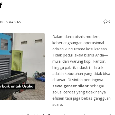
f
0
LOG
,
SEWA GENSET
Dalam dunia bisnis modern,
keberlangsungan operasional
3
eview your order.
Payment &
FREE
shipmen
adalah kunci utama kesuksesan.
Tidak peduli skala bisnis Anda—
ding an email to support@website.com . Thank you!
mulai dari warung kopi, kantor,
hingga pabrik industri—listrik
adalah kebutuhan yang tidak bisa
ditawar. Di sinilah pentingnya
sewa genset silent
sebagai
solusi cerdas yang tidak hanya
efisien tapi juga bebas gangguan
suara.