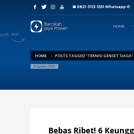
🕿 0821-3113-1551
Whatsapp ✆
Archives
HOME
Juli 2026
Juni 2026
Mei 2026
April 2026
Maret 2026
HOME
POSTS TAGGED "TEKNISI GENSET SIAGA"
Februari 2026
8 Agustus 2026
Januari 2026
Desember 2025
November 2025
Oktober 2025
September 2025
Agustus 2025
Juli 2025
Categories
Bebas Ribet! 6 Keung