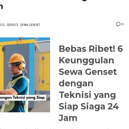
m
0
LOG
,
SERVICE
,
SEWA GENSET
Bebas Ribet! 6
3
eview your order.
Payment &
FREE
shipmen
Keunggulan
ding an email to support@website.com . Thank you!
Sewa Genset
dengan
Teknisi yang
Siap Siaga 24
Jam