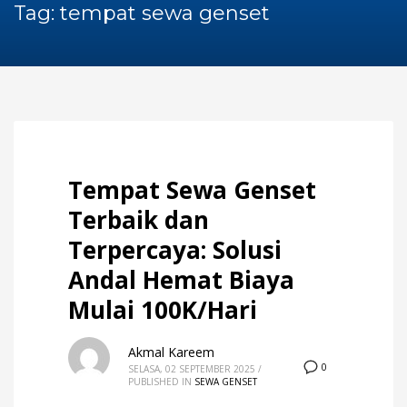
60Hz
Tag: tempat sewa genset
Blog
Maintenance
Repair
Service
Sewa Genset
HOW TO SHOP
1
Login or create new account.
Tempat Sewa Genset
2
Review your order.
Terbaik dan
3
Payment &
FREE
shipment
Terpercaya: Solusi
If you still have problems, please let us know, by sending an
Andal Hemat Biaya
email to support@website.com . Thank you!
Mulai 100K/Hari
SHOWROOM HOURS
Akmal Kareem
Mon-Fri 9:00AM - 6:00AM
0
SELASA, 02 SEPTEMBER 2025
/
Sat - 9:00AM-5:00PM
PUBLISHED IN
SEWA GENSET
Sundays by appointment only!