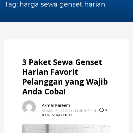
60Hz
Tag: harga sewa genset harian
Blog
Maintenance
Repair
Service
Sewa Genset
HOW TO SHOP
1
Login or create new account.
3 Paket Sewa Genset
2
Review your order.
Harian Favorit
3
Payment &
FREE
shipment
Pelanggan yang Wajib
If you still have problems, please let us know, by sending an
Anda Coba!
email to support@website.com . Thank you!
Akmal Kareem
SHOWROOM HOURS
0
SELASA, 15 JULI 2025
/
PUBLISHED IN
BLOG
,
SEWA GENSET
Mon-Fri 9:00AM - 6:00AM
Sat - 9:00AM-5:00PM
Sundays by appointment only!